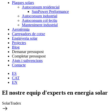
Plaques solars
Autoconsum residencial
SunPower Performance
Autoconsum industrial
Autoconsum col·lectiu
Manteniment industrial
Aerotèrmia
Carregadors de cotxe
Enginyeria solar
Projectes
Blog
Demanar pressupost
Completar pressupost
Ajuts i subvencions
Contacte
ES
CAT
EN
El nostre equip d'experts en energia solar
SolarTradex