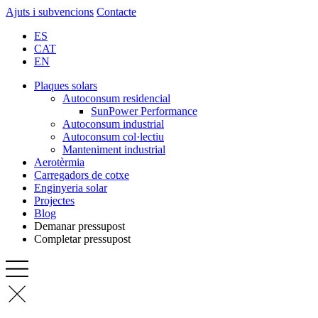
Ajuts i subvencions
Contacte
ES
CAT
EN
Plaques solars
Autoconsum residencial
SunPower Performance
Autoconsum industrial
Autoconsum col·lectiu
Manteniment industrial
Aerotèrmia
Carregadors de cotxe
Enginyeria solar
Projectes
Blog
Demanar pressupost
Completar pressupost