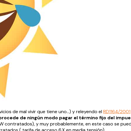
icios de mal vivir que tiene uno…) y releyendo el
RD1164/2001
procede de ningún modo pagar el término fijo del impues
kW contratados), y muy probablemente, en este caso se pued
atados ( tarifa de acceso 6.X en media tensión).